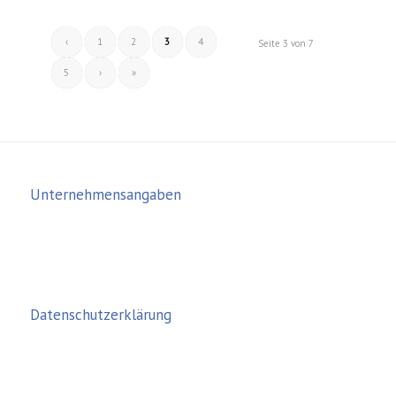
‹
1
2
3
4
Seite 3 von 7
5
›
»
Unternehmensangaben
Datenschutzerklärung