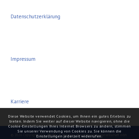
Datenschutzerklärung
Impressum
Karriere
Diese Website verwendet Cookies, um Ihnen ein gutes Erlebnis zu
bieten. Indem Sie weiter auf dieser Website navigieren, ohne die
Cookie-Einstellungen Ihres Internet Browsers zu ändern, stimmen
Sie unserer Verwendung von Cookies zu. Sie können die
© 2026 Copyright - ETL Pfeiffer & Kollegen Steuerberatungsgesellschaft mbh
Einstellungen jederzeit widerrufen.